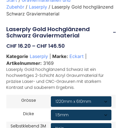
Start
/
Graviermaterialien und
Zubehör
/
Laserply
/ Laserply Gold hochglänzend
Schwarz Graviermaterial
Laserply Gold Hochglänzend
Schwarz Graviermaterial
CHF
16.20
–
CHF
146.50
Kategorie
Laserply
|
Marke:
Eckart
|
Artikelnummer:
3169
Laserply Gold hochglänzend Schwarz ist ein
hochwertiges 2-Schicht Acryl Gravurmaterial für
präzise Laser- und CNC-Gravuren mit starkem
Kontrast und sauberem Ergebnis.
Grösse
Dicke
Selbstklebend 3M