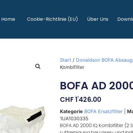
Home
Cookie-Richtlinie (EU)
Über Uns
Downl
Start
/
Donaldson BOFA Absaug
Kombifilter
BOFA AD 2000 
CHF
1'426.00
Kategorie
BOFA Ersatzfilter
|
Ma
1UA1030335
BOFA AD 2000 iQ Kombifilter (2 S
Luftreinigung bei Laser- und I