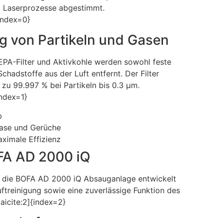
d Laserprozesse abgestimmt.
index=0}
ung von Partikeln und Gasen
PA-Filter und Aktivkohle werden sowohl feste
chadstoffe aus der Luft entfernt. Der Filter
s zu 99.997 % bei Partikeln bis 0.3 µm.
index=1}
b
Gase und Gerüche
aximale Effizienz
OFA AD 2000 iQ
für die BOFA AD 2000 iQ Absauganlage entwickelt
uftreinigung sowie eine zuverlässige Funktion des
aicite:2]{index=2}