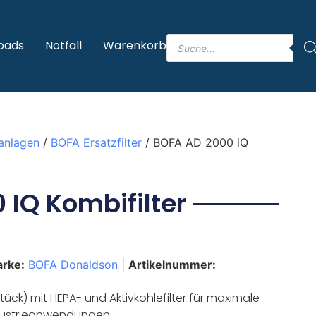
oads
Notfall
Warenkorb
anlagen
/
BOFA Ersatzfilter
/ BOFA AD 2000 iQ
IQ Kombifilter
rke:
BOFA Donaldson
|
Artikelnummer:
tück) mit HEPA- und Aktivkohlefilter für maximale
ndustrieanwendungen.