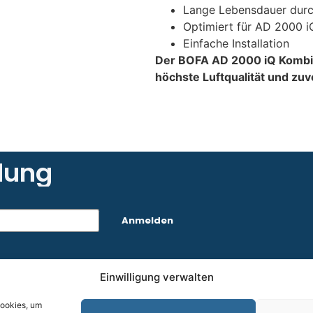
Lange Lebensdauer durch
Optimiert für AD 2000 
Einfache Installation
Der BOFA AD 2000 iQ Kombifi
höchste Luftqualität und zuv
dung
Anmelden
Einwilligung verwalten
Ko
Cookies, um