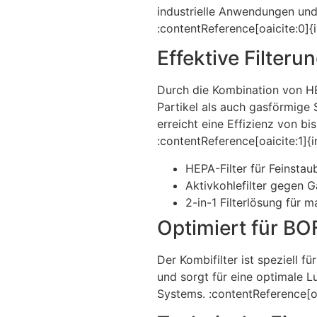
industrielle Anwendungen un
:contentReference[oaicite:0]{
Effektive Filter
Durch die Kombination von HE
Partikel als auch gasförmige S
erreicht eine Effizienz von bi
:contentReference[oaicite:1]{
HEPA-Filter für Feinstau
Aktivkohlefilter gegen 
2-in-1 Filterlösung für m
Optimiert für B
Der Kombifilter ist speziell 
und sorgt für eine optimale L
Systems. :contentReference[o