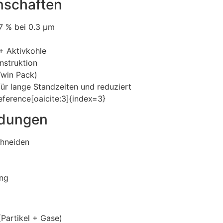
nschaften
97 % bei 0.3 µm
+ Aktivkohle
nstruktion
Twin Pack)
 für lange Standzeiten und reduziert
eference[oaicite:3]{index=3}
dungen
chneiden
ng
(Partikel + Gase)